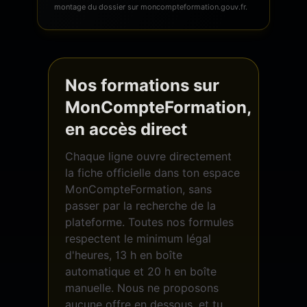
montage du dossier sur moncompteformation.gouv.fr.
Nos formations sur
MonCompteFormation,
en accès direct
Chaque ligne ouvre directement
la fiche officielle dans ton espace
MonCompteFormation, sans
passer par la recherche de la
plateforme. Toutes nos formules
respectent le minimum légal
d'heures, 13 h en boîte
automatique et 20 h en boîte
manuelle. Nous ne proposons
aucune offre en dessous, et tu