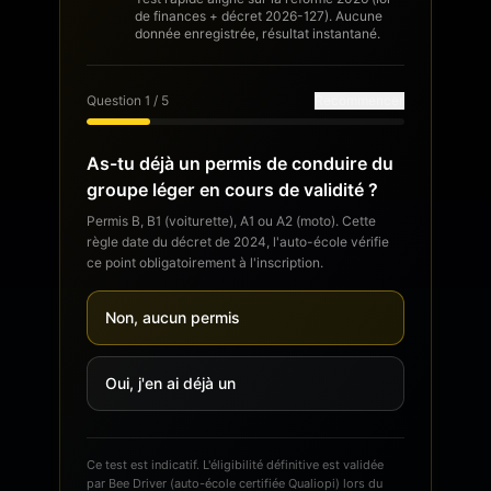
de finances + décret 2026-127). Aucune
donnée enregistrée, résultat instantané.
Question
1
/
5
Recommencer
As-tu déjà un permis de conduire du
groupe léger en cours de validité ?
Permis B, B1 (voiturette), A1 ou A2 (moto). Cette
règle date du décret de 2024, l'auto-école vérifie
ce point obligatoirement à l'inscription.
Non, aucun permis
Oui, j'en ai déjà un
Ce test est indicatif. L'éligibilité définitive est validée
par Bee Driver (auto-école certifiée Qualiopi) lors du