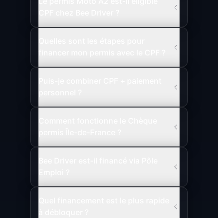
Le permis Moto A2 est-il éligible
CPF chez Bee Driver ?
Quelles sont les étapes pour
financer mon permis avec le CPF ?
Puis-je combiner CPF + paiement
personnel ?
Comment fonctionne le Chèque
permis Île-de-France ?
Bee Driver est-il financé via Pôle
Emploi ?
Quel financement est le plus rapide
à débloquer ?