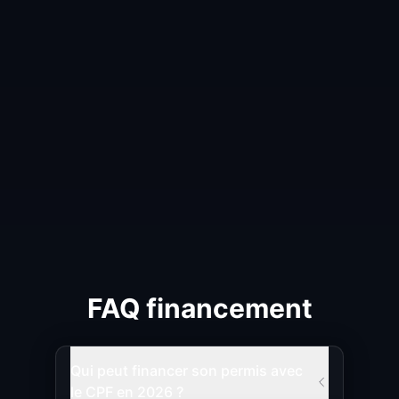
Financement Personnel
Nous proposons des solutions de
financement adaptées à tes besoins.
Possibilité de paiement en plusieurs fois
sans frais. Contacte-nous pour étudier
ton projet.
En savoir plus
FAQ financement
Qui peut financer son permis avec
le CPF en 2026 ?