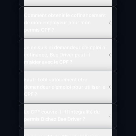
Comment obtenir le cofinancement
de mon employeur pour mon
permis CPF ?
Je ne suis ni demandeur d'emploi ni
cofinancé, Bee Driver peut-il
m'aider avec le CPF ?
Faut-il obligatoirement être
demandeur d'emploi pour utiliser le
CPF ?
Le CPF couvre-t-il l'intégralité du
permis B chez Bee Driver ?