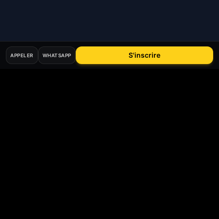
S'inscrire
APPELER
WHATSAPP
Mis à jour le
26
mai
2026
Bee
Driver