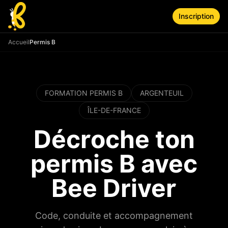
Aller au contenu principal
Inscription
Accueil
Permis B
Auto-École Bee Driver à Argenteuil - Formation per
FORMATION PERMIS B
ARGENTEUIL
ÎLE-DE-FRANCE
Décroche ton
permis B avec
Bee Driver
Code, conduite et accompagnement