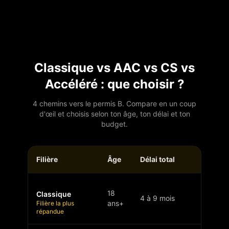
Classique vs AAC vs CS vs
Accéléré : que choisir ?
4 chemins vers le permis B. Compare en un coup
d'œil et choisis selon ton âge, ton délai et ton
budget.
Filière
Âge
Délai total
Probat
18
Classique
4 à 9 mois
3 ans
Filière la plus
ans+
répandue