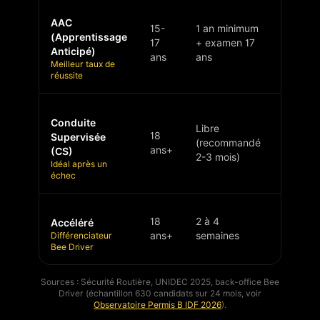
AAC
15-
1 an minimum
2 ans
(Apprentissage
17
+ examen 17
(réduite
Anticipé)
ans
ans
Meilleur taux de
réussite
Conduite
Libre
18
Supervisée
(recommandé
3 ans
ans+
(CS)
2-3 mois)
Idéal après un
échec
18
2 à 4
Accéléré
3 ans
Différenciateur
ans+
semaines
Bee Driver
Sources : Sécurité Routière, UNIDEC 2025, back-office Bee
Driver (échantillon 630 candidats sur 24 mois, voir
Observatoire Permis B IDF 2026
).