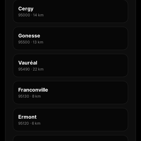
Cergy
95000
·
14
km
Gonesse
95500
·
13
km
Vauréal
95490
·
22
km
Franconville
95130
·
8
km
Ermont
95120
·
6
km