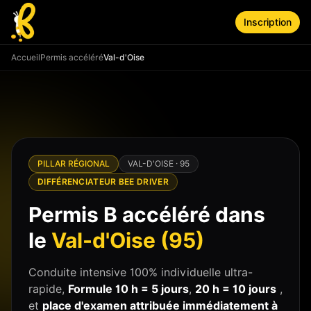
Aller au contenu principal
Inscription
Accueil
Permis accéléré
Val-d'Oise
PILLAR RÉGIONAL
VAL-D'OISE · 95
DIFFÉRENCIATEUR BEE DRIVER
Permis B accéléré dans
le
Val-d'Oise (95)
Conduite intensive 100% individuelle ultra-
rapide,
Formule 10 h = 5 jours
,
20 h = 10 jours
,
et
place d'examen attribuée immédiatement à