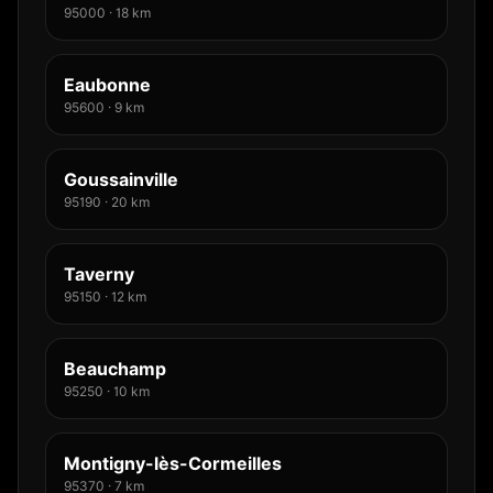
95000
·
18
km
Eaubonne
95600
·
9
km
Goussainville
95190
·
20
km
Taverny
95150
·
12
km
Beauchamp
95250
·
10
km
Montigny-lès-Cormeilles
95370
·
7
km