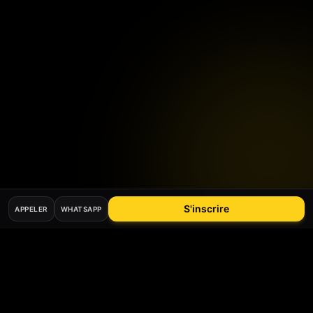
S'inscrire
APPELER
WHATSAPP
Mis à jour le
26
mai
2026