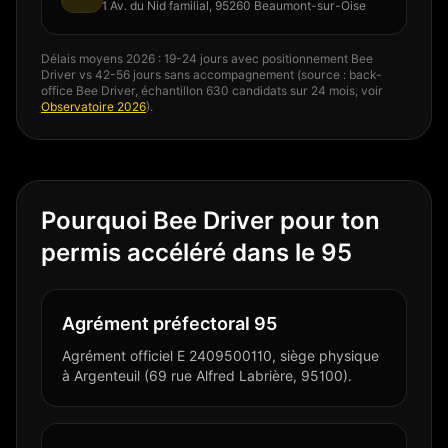
1 Av. du Nid familial, 95260 Beaumont-sur-Oise
Délais moyens 2026 : 19-24 jours avec positionnement Bee
Driver vs 42-56 jours sans accompagnement (source : back-
office Bee Driver, échantillon 630 candidats sur 24 mois, voir
Observatoire 2026
).
Pourquoi Bee Driver pour ton
permis accéléré dans le 95
Agrément préfectoral 95
Agrément officiel E 2409500110, siège physique
à Argenteuil (69 rue Alfred Labrière, 95100).