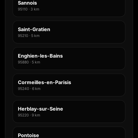
Sannois
95110
·
3
km
Saint-Gratien
95210
·
5
km
Enghien-les-Bains
95880
·
5
km
Cormeilles-en-Parisis
95240
·
6
km
Herblay-sur-Seine
95220
·
9
km
Pontoise