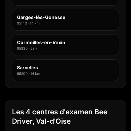
Garges-lès-Gonesse
95140
·
14
km
Cormeilles-en-Vexin
95830
·
28
km
Sarcelles
95200
·
14
km
Les 4 centres d'examen Bee
Driver, Val-d'Oise