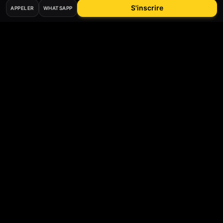
S'inscrire
APPELER
WHATSAPP
Bee
Driver
Auto-école digitale agréée préfecture du Val-d'Oise.
Permis B, accéléré, moto, code, CPF, accompagnement
humain depuis Argenteuil.
69 rue Alfred Labrière
,
95100
Argenteuil
, France
07 60 40 46 52