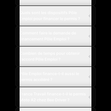
Quels sont les dispositifs Pôle
Emploi pour financer le permis ?
Comment faire la demande de
financement Pôle Emploi ?
Combien de temps pour obtenir
l'accord Pôle Emploi ?
Pôle Emploi finance-t-il aussi le
permis accéléré ?
France Travail finance-t-il le permis
Moto A2 chez Bee Driver ?