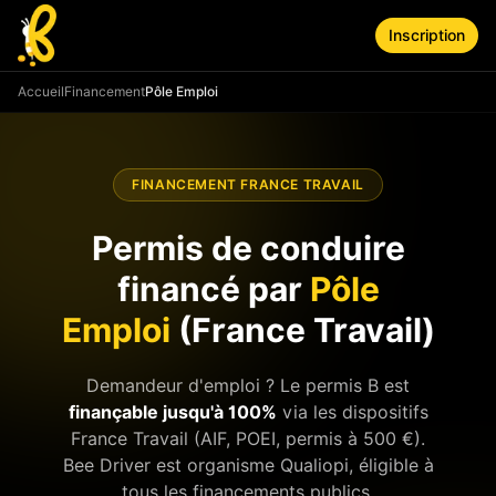
Aller au contenu principal
Inscription
Accueil
Financement
Pôle Emploi
FINANCEMENT FRANCE TRAVAIL
Permis de conduire
financé par
Pôle
Emploi
(France Travail)
Demandeur d'emploi ? Le permis B est
finançable jusqu'à 100%
via les dispositifs
France Travail (AIF, POEI, permis à 500 €).
Bee Driver est organisme Qualiopi, éligible à
tous les financements publics.