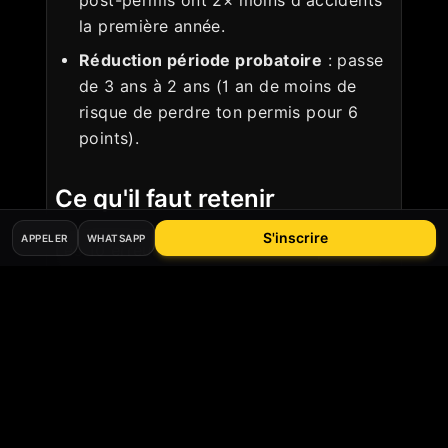
post-permis ont 2× moins d'accidents
la première année.
Réduction période probatoire
: passe
de 3 ans à 2 ans (1 an de moins de
risque de perdre ton permis pour 6
points).
Ce qu'il faut retenir
S'inscrire
APPELER
WHATSAPP
Les 10 erreurs ci-dessus ne sont pas des
banalités, ce sont les causes
documentées de la sur-mortalité des 18-
24 ans sur la route. La période probatoire
est faite pour automatiser les bons
réflexes avant qu'il soit trop tard.
Tu viens d'obtenir ton permis et tu veux