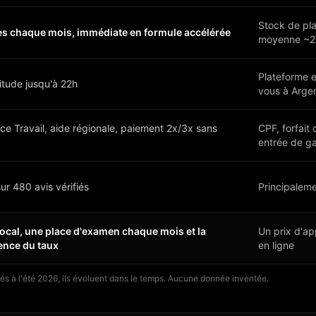
Stock de pl
es chaque mois, immédiate en formule accélérée
moyenne ~23
Plateforme e
litude jusqu'à 22h
vous à Argen
ce Travail, aide régionale, paiement 2x/3x sans
CPF, forfait
entrée de 
ur 480 avis vérifiés
Principalem
local, une place d'examen chaque mois et la
Un prix d'ap
ence du taux
en ligne
és à l'été 2026, ils évoluent dans le temps. Aucune donnée inventée.