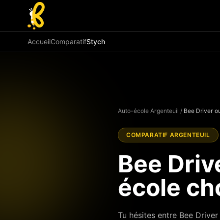
Aller au contenu principal
Accueil
Comparatif
Stych
Auto-école Argenteuil
/
Bee Driver o
COMPARATIF ARGENTEUIL
Bee Driv
école cho
Tu hésites entre Bee Driver