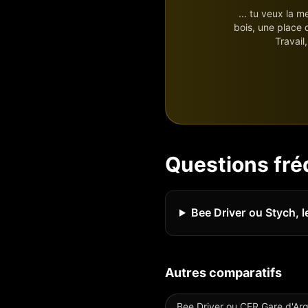
... tu veux la m
bois, une place 
Travail
Questions fr
Bee Driver ou Stych, l
Autres comparatifs
Bee Driver ou
CER Gare d'Arg