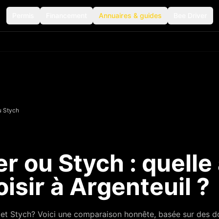
Permis
Financement
Annuaires & guides
Bee Driver
u
Stych
er ou
Stych
: quelle
isir à Argenteuil ?
 et
Stych
? Voici une comparaison honnête, basée sur des d