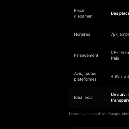
Place
Des plac
d'examen
Horaires
7j/7, amp
CPF, Fran
Financement
frais
Avis, toutes
4,98 / 5 s
plateformes
Un suivi 
Idéal pour
transpar
Notes et volumes d'avis Google relev