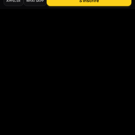
S'inscrire
APPELER
WHATSAPP
Bee
Driver
Auto-école digitale agréée préfecture du Val-d'Oise.
Permis B, accéléré, moto, code, CPF, accompagnement
humain depuis Argenteuil.
69 rue Alfred Labrière
,
95100
Argenteuil
, France
07 60 40 46 52
contact@beedriver.fr