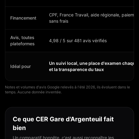
CPF, France Travail, aide régionale, paieme
Financement
sans frais
Avis, toutes
4,98 / 5 sur 481 avis vérifiés
plateformes
Un suivi local, une place d'examen chaque
Idéal pour
et la transparence du taux
Notes et volumes d'avis Google relevés à l'été 2026, ils évoluent dans le
temps. Aucune donnée inventée.
Ce que
CER Gare d'Argenteuil
fait
bien
Un comparatif honnête, c'est aussi reconnaître les