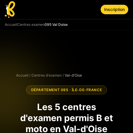
Aller au contenu principal
Inscription
Accueil
Centres examen
095 Val Doise
Accueil
/
Centres d'examen
/
Val-d'Oise
DÉPARTEMENT
095
·
ÎLE-DE-FRANCE
Les
5
centres
d'examen permis B et
moto en
Val-d'Oise