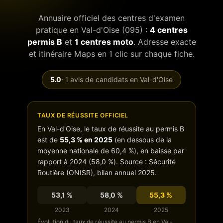
Annuaire officiel des centres d'examen
pratique en
Val-d'Oise
(
095
) :
4
centres
permis B
et
1
centres moto
. Adresse exacte
et itinéraire Maps en 1 clic sur chaque fiche.
5.0
·
1
avis de candidats en
Val-d'Oise
TAUX DE RÉUSSITE OFFICIEL
En
Val-d'Oise
, le taux de réussite au permis B
est de
55,3
% en 2025
(
en dessous de
la
moyenne nationale de
60,4
%),
en baisse
par
rapport à 2024 (
58,0
%). Source : Sécurité
Routière (ONISR), bilan annuel 2025.
53,1
%
58,0
%
55,3
%
2023
2024
2025
Évolution du taux de réussite au permis B en
Val-