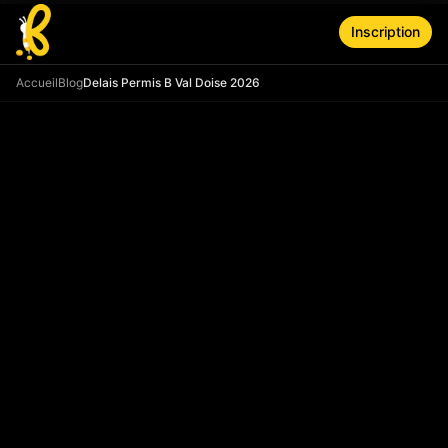
Aller au contenu principal
Inscription
Accueil
Blog
Delais Permis B Val Doise 2026