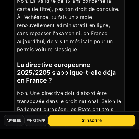
Non. La validité de 15 ans concerne la
carte (le titre), pas ton droit de conduire.
À l'échéance, tu fais un simple
renouvellement administratif en ligne,
sans repasser l'examen ni, en France
aujourd'hui, de visite médicale pour un
permis voiture classique.
La directive européenne
2025/2205 s'applique-t-elle déjà
en France ?
Non. Une directive doit d'abord être
transposée dans le droit national. Selon le
Parlement européen, les États ont trois
ans pour le faire (échéance fin 2028),
S'inscrire
APPELER
WHATSAPP
plus une année de préparation. Rien ne
change pour toi tant que la France n'a pas