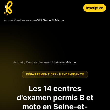
Aller au contenu principal
Inscription
Accueil
Centres examen
077 Seine Et Marne
Accueil
/
Centres d'examen
/
Seine-et-Marne
DÉPARTEMENT
077
·
ÎLE-DE-FRANCE
Les
14
centres
d'examen permis B et
moto en
Seine-et-