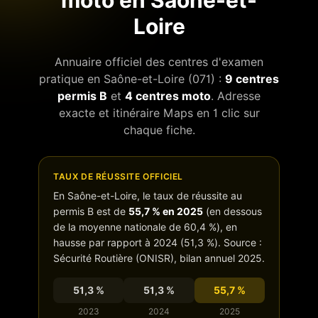
moto en
Saône-et-
Loire
Annuaire officiel des centres d'examen
pratique en
Saône-et-Loire
(
071
) :
9
centres
permis B
et
4
centres moto
. Adresse
exacte et itinéraire Maps en 1 clic sur
chaque fiche.
TAUX DE RÉUSSITE OFFICIEL
En
Saône-et-Loire
, le taux de réussite au
permis B est de
55,7
% en 2025
(
en dessous
de
la moyenne nationale de
60,4
%),
en
hausse
par rapport à 2024 (
51,3
%). Source :
Sécurité Routière (ONISR), bilan annuel 2025.
51,3
%
51,3
%
55,7
%
2023
2024
2025