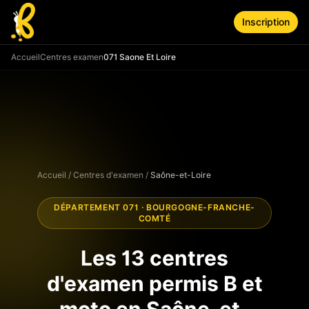
Aller au contenu principal
Inscription
Accueil
Centres examen
071 Saone Et Loire
Accueil
/
Centres d'examen
/
Saône-et-Loire
DÉPARTEMENT
071
·
BOURGOGNE-FRANCHE-
COMTÉ
Les
13
centres
d'examen permis B et