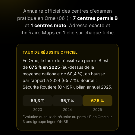
Annuaire officiel des centres d'examen
pratique en
Orne
(
061
) :
7
centres permis B
et
1
centres moto
. Adresse exacte et
itinéraire Maps en 1 clic sur chaque fiche.
TAUX DE RÉUSSITE OFFICIEL
En
Orne
, le taux de réussite au permis B est
de
67,5
% en 2025
(
au-dessus de
la
moyenne nationale de
60,4
%),
en hausse
par rapport à 2024 (
65,7
%). Source :
Sécurité Routière (ONISR), bilan annuel 2025.
59,3
%
65,7
%
67,5
%
2023
2024
2025
Évolution du taux de réussite au permis B en
Orne
sur
3 ans (groupe léger, ONISR).