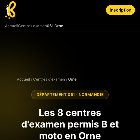
Aller au contenu principal
Inscription
Accueil
Centres examen
061 Orne
Accueil
/
Centres d'examen
/
Orne
DÉPARTEMENT
061
·
NORMANDIE
Les
8
centres
d'examen permis B et
moto en
Orne