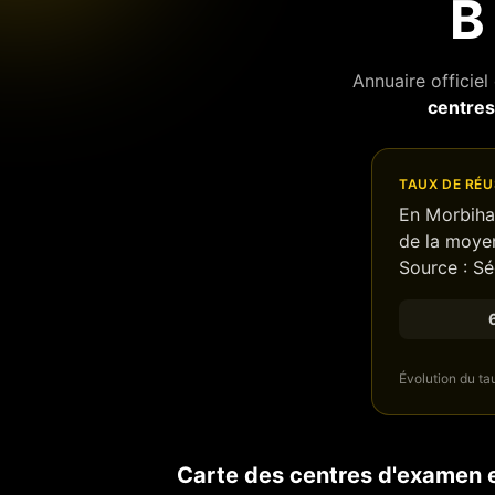
B
Annuaire officie
centre
TAUX DE RÉU
En
Morbiha
de
la moyen
Source : Sé
Évolution du ta
Carte des centres d'examen