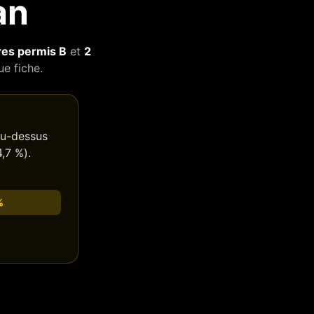
an
es permis B
et
2
ue fiche.
u-dessus
,7
%).
%