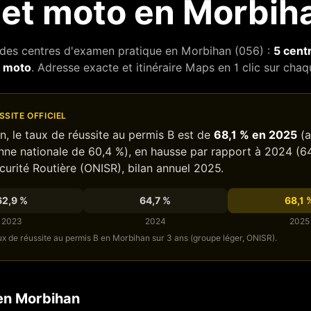
 et moto en
Morbih
l des centres d'examen pratique en
Morbihan
(
056
) :
5
centr
s moto
. Adresse exacte et itinéraire Maps en 1 clic sur chaq
SSITE OFFICIEL
n
, le taux de réussite au permis B est de
68,1
% en 2025
(
a
ne nationale de
60,4
%),
en hausse
par rapport à 2024 (
64
curité Routière (ONISR), bilan annuel 2025.
62,9
%
64,7
%
68,1
2023
2024
2025
ux de réussite au permis B en
Morbihan
sur 3 ans (groupe léger, ONISR).
 en
Morbihan