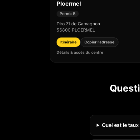
Ploermel
Permis B
Diro ZI de Camagnon
56800
PLOERMEL
Itinéraire
Copier l'adresse
Détails & accès du centre
Questi
Quel est le tau