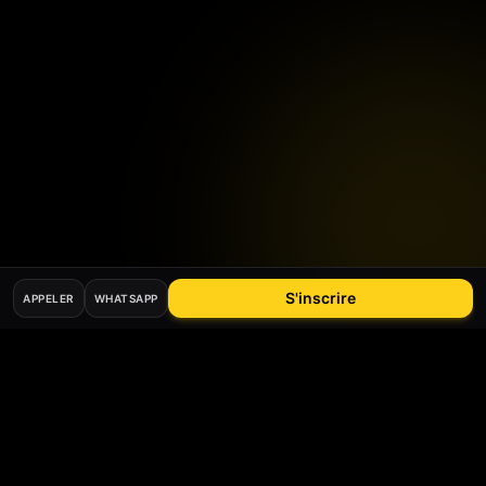
S'inscrire
APPELER
WHATSAPP
Mis à jour le
26
mai
2026