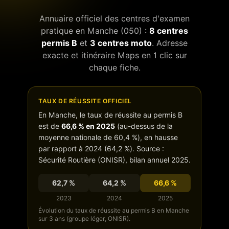
Annuaire officiel des centres d'examen
pratique en
Manche
(
050
) :
8
centres
permis B
et
3
centres moto
. Adresse
exacte et itinéraire Maps en 1 clic sur
chaque fiche.
TAUX DE RÉUSSITE OFFICIEL
En
Manche
, le taux de réussite au permis B
est de
66,6
% en 2025
(
au-dessus de
la
moyenne nationale de
60,4
%),
en hausse
par rapport à 2024 (
64,2
%). Source :
Sécurité Routière (ONISR), bilan annuel 2025.
62,7
%
64,2
%
66,6
%
2023
2024
2025
Évolution du taux de réussite au permis B en
Manche
sur 3 ans (groupe léger, ONISR).