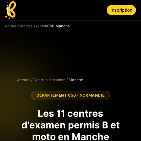
Aller au contenu principal
Inscription
Accueil
Centres examen
050 Manche
Accueil
/
Centres d'examen
/
Manche
DÉPARTEMENT
050
·
NORMANDIE
Les
11
centres
d'examen permis B et
moto en
Manche