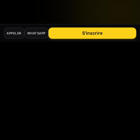
S'inscrire
APPELER
WHATSAPP
Mis à jour le
26
mai
2026
Bee
Driver