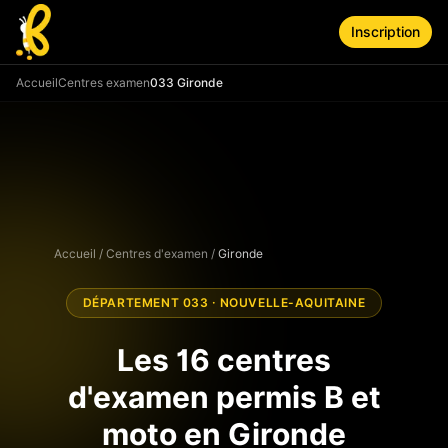
Aller au contenu principal
Inscription
Accueil
Centres examen
033 Gironde
Accueil
/
Centres d'examen
/
Gironde
DÉPARTEMENT
033
·
NOUVELLE-AQUITAINE
Les
16
centres
d'examen permis B et
moto en
Gironde