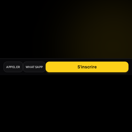
S'inscrire
APPELER
WHATSAPP
Mis à jour le
26
mai
2026