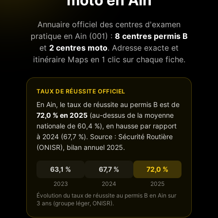
moto en
Ain
Annuaire officiel des centres d'examen
pratique en
Ain
(
001
) :
8
centres permis B
et
2
centres moto
. Adresse exacte et
itinéraire Maps en 1 clic sur chaque fiche.
TAUX DE RÉUSSITE OFFICIEL
En
Ain
, le taux de réussite au permis B est de
72,0
% en 2025
(
au-dessus de
la moyenne
nationale de
60,4
%),
en hausse
par rapport
à 2024 (
67,7
%). Source : Sécurité Routière
(ONISR), bilan annuel 2025.
63,1
%
67,7
%
72,0
%
2023
2024
2025
Évolution du taux de réussite au permis B en
Ain
sur
3 ans (groupe léger, ONISR).