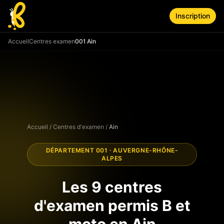
Aller au contenu principal
Inscription
Accueil
Centres examen
001 Ain
Accueil
/
Centres d'examen
/
Ain
DÉPARTEMENT
001
·
AUVERGNE-RHÔNE-
ALPES
Les
9
centres
d'examen permis B et