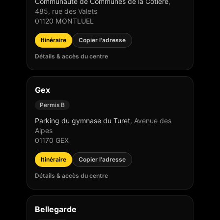
Communauté de Communes de la Côtière
,
485, rue des Valets
01120
MONTLUEL
Itinéraire
Copier l'adresse
Détails & accès du centre
Gex
Permis B
Parking du gymnase du Turet
,
Avenue des
Alpes
01170
GEX
Itinéraire
Copier l'adresse
Détails & accès du centre
Bellegarde