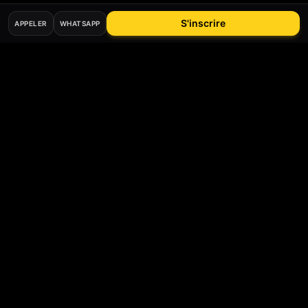
S'inscrire
APPELER
WHATSAPP
Bee
Driver
Auto-école digitale agréée préfecture du Val-d'Oise.
Permis B, accéléré, moto, code, CPF, accompagnement
humain depuis Argenteuil.
69 rue Alfred Labrière
,
95100
Argenteuil
, France
07 60 40 46 52